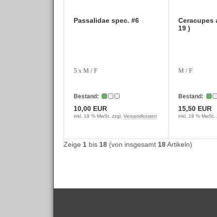
Passalidae spec. #6
Ceracupes a
19 )
5 x M / F
M / F
Bestand:
Bestand:
10,00 EUR
15,50 EUR
inkl. 19 % MwSt. zzgl.
Versandkosten
inkl. 19 % MwSt. 
Zeige
1
bis
18
(von insgesamt
18
Artikeln)