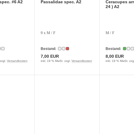
spec. #6 A2
Passalidae spec. A2
Ceracupes arr
24 ) A2
9 x M / F
M / F
Bestand:
Bestand:
7,00 EUR
8,00 EUR
zzgl.
Versandkosten
inkl. 19 % MwSt. zzgl.
Versandkosten
inkl. 19 % MwSt. zzg