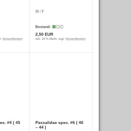
M / F
Bestand:
2,50 EUR
l.
Versandkosten
inkl. 19 % MwSt. zzgl.
Versandkosten
ec. #4 ( 45
Passalidae spec. #6 ( 40
– 44 )