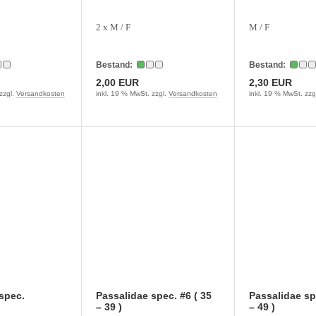
2 x M / F
M / F
Bestand:
Bestand:
2,00 EUR
2,30 EUR
zzgl.
Versandkosten
inkl. 19 % MwSt. zzgl.
Versandkosten
inkl. 19 % MwSt. zzg
spec.
Passalidae spec. #6 ( 35
Passalidae sp
– 39 )
– 49 )