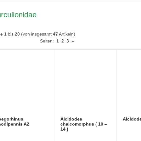
rculionidae
ge
1
bis
20
(von insgesamt
47
Artikeln)
Seiten:
1
2
3
»
Aegorhinus
Alcidodes
Alcidode
nodipennis A2
chalcomorphus ( 10 –
14 )