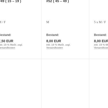
49 ( 15 – 19 )
#52 ( 45 – 49 )
 / F
M
5 x M / F
estand:
Bestand:
Bestand:
7,50 EUR
8,00 EUR
8,00 EU
nkl. 19 % MwSt. zzgl.
inkl. 19 % MwSt. zzgl.
inkl. 19 % M
ersandkosten
Versandkosten
Versandkost