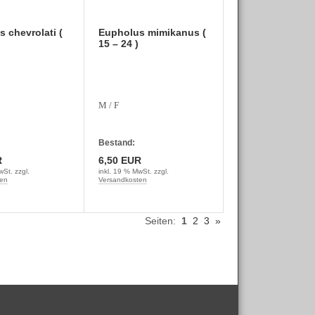
 chevrolati (
Eupholus mimikanus (
15 – 24 )
M / F
Bestand:
R
6,50 EUR
wSt. zzgl.
inkl. 19 % MwSt. zzgl.
en
Versandkosten
Seiten:
1
2
3
»