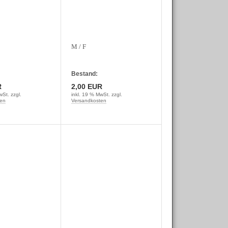
M / F
Bestand:
R
2,00 EUR
wSt. zzgl.
inkl. 19 % MwSt. zzgl.
en
Versandkosten