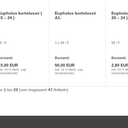
Eupholus bortolussii (
Eupholus bortolussii
Eupholus
5 – 24 )
A1-
20 – 24 )
 / F
5 x M / F
M / F
estand:
Bestand:
Bestand:
15,00 EUR
50,00 EUR
2,80 EU
nkl. 19 % MwSt. zzgl.
inkl. 19 % MwSt. zzgl.
inkl. 19 % M
ersandkosten
Versandkosten
Versandkost
ge
1
bis
20
(von insgesamt
47
Artikeln)