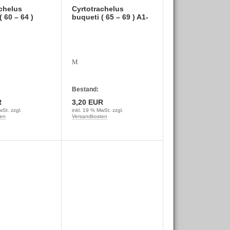
chelus
Cyrtotrachelus
 60 – 64 )
buqueti ( 65 – 69 ) A1-
M
Bestand:
R
3,20 EUR
wSt. zzgl.
inkl. 19 % MwSt. zzgl.
en
Versandkosten