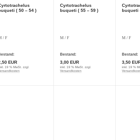
Cyrtotrachelus
Cyrtotrachelus
Cyrtotra
uqueti ( 50 – 54 )
buqueti ( 55 – 59 )
buqueti (
 / F
M / F
M / F
estand:
Bestand:
Bestand:
2,50 EUR
3,00 EUR
3,50 EU
nkl. 19 % MwSt. zzgl.
inkl. 19 % MwSt. zzgl.
inkl. 19 % M
ersandkosten
Versandkosten
Versandkost