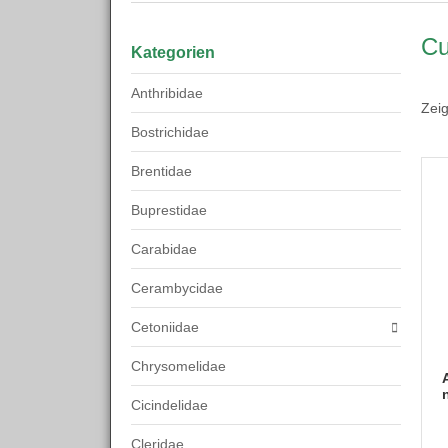
Cu
Kategorien
Anthribidae
Zei
Bostrichidae
Brentidae
Buprestidae
Carabidae
Cerambycidae
Cetoniidae
Chrysomelidae
Cicindelidae
Cleridae