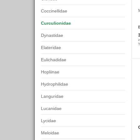
M
Coccinellidae
Curculionidae
B
Dynastidae
i
V
Elateridae
Eulichadidae
Hopliinae
Hydrophilidae
Languridae
Lucanidae
Lycidae
Meloidae