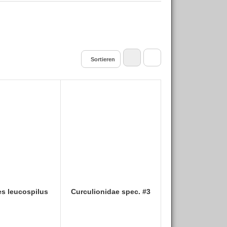
Sortieren
s leucospilus
Curculionidae spec. #3