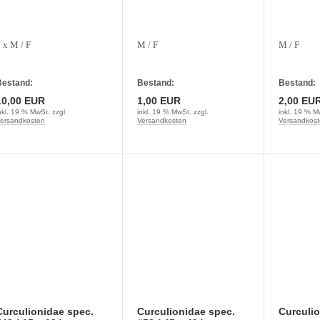
 x M / F
M / F
M / F
estand:
Bestand:
Bestand:
10,00 EUR
1,00 EUR
2,00 EU
nkl. 19 % MwSt. zzgl.
inkl. 19 % MwSt. zzgl.
inkl. 19 % M
ersandkosten
Versandkosten
Versandkost
Curculionidae spec.
Curculionidae spec.
Curculio