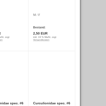
M / F
Bestand:
R
2,50 EUR
wSt. zzgl.
inkl. 19 % MwSt. zzgl.
en
Versandkosten
nidae spec. #6
Curculionidae spec. #6