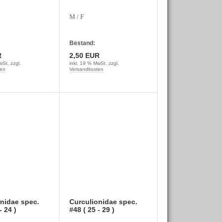
M / F
Bestand:
R
2,50 EUR
wSt. zzgl.
inkl. 19 % MwSt. zzgl.
en
Versandkosten
nidae spec.
Curculionidae spec.
- 24 )
#48 ( 25 - 29 )