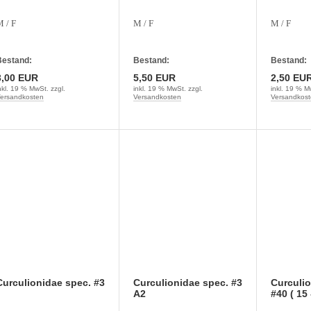
 / F
M / F
M / F
estand:
Bestand:
Bestand:
3,00 EUR
5,50 EUR
2,50 EU
nkl. 19 % MwSt. zzgl.
inkl. 19 % MwSt. zzgl.
inkl. 19 % M
ersandkosten
Versandkosten
Versandkost
Curculionidae spec. #3
Curculionidae spec. #3
Curculio
A2
#40 ( 15 