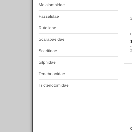
Melolonthidae
Passalidae
5
Rutelidae
B
Scarabaeidae
i
V
Scaritinae
Silphidae
Tenebrionidae
Trictenotomidae