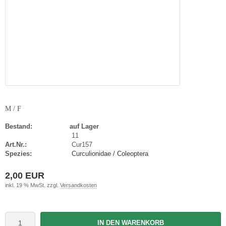
M / F
Bestand:
auf Lager
11
Art.Nr.:
Cur157
Spezies:
Curculionidae / Coleoptera
2,00 EUR
inkl. 19 % MwSt. zzgl.
Versandkosten
IN DEN WARENKORB