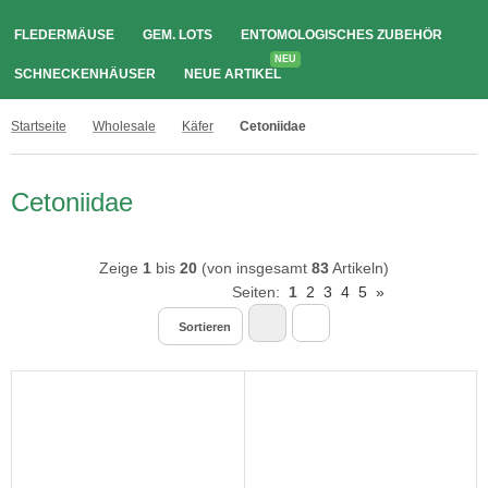
FLEDERMÄUSE
GEM. LOTS
ENTOMOLOGISCHES ZUBEHÖR
NEU
SCHNECKENHÄUSER
NEUE ARTIKEL
Startseite
Wholesale
Käfer
Cetoniidae
Cetoniidae
Zeige
1
bis
20
(von insgesamt
83
Artikeln)
Seiten:
1
2
3
4
5
»
Sortieren