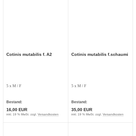
Cotinis mutabilis f. A2
Cotinis mutabilis f.schaumi
5 x M / F
5 x M / F
Bestand:
Bestand:
16,00 EUR
35,00 EUR
inkl. 19 % MwSt. zzgl.
Versandkosten
inkl. 19 % MwSt. zzgl.
Versandkosten