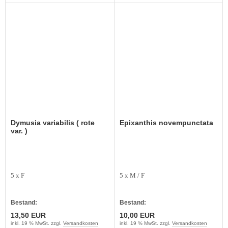
Dymusia variabilis ( rote
Epixanthis novempunctata
var. )
5 x F
5 x M / F
Bestand:
Bestand:
13,50 EUR
10,00 EUR
inkl. 19 % MwSt. zzgl.
Versandkosten
inkl. 19 % MwSt. zzgl.
Versandkosten