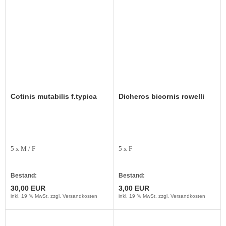
Cotinis mutabilis f.typica
Dicheros bicornis rowelli
5 x M / F
5 x F
Bestand:
Bestand:
30,00 EUR
3,00 EUR
inkl. 19 % MwSt. zzgl.
Versandkosten
inkl. 19 % MwSt. zzgl.
Versandkosten