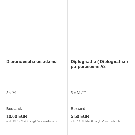
Dicronocephalus adamsi
Diplognatha ( Diplognatha )
purpurascens A2
5 x M
5 x M / F
Bestand:
Bestand:
10,00 EUR
5,50 EUR
inkl. 19 % MwSt. zzgl.
Versandkosten
inkl. 19 % MwSt. zzgl.
Versandkosten