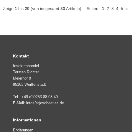
Zeige
1
bis
20
(von insgesamt
83
Artikeln)
Seiten:
1
2
3
4
5
»
Kontakt
Insektenhandel
Torsten Richter
Meierhof 8
95163 Weißenstadt
Tel.: +49 (0)9253 88 08 49
E-Mail: infos(at)exobeetles.de
Informationen
Erklärungen