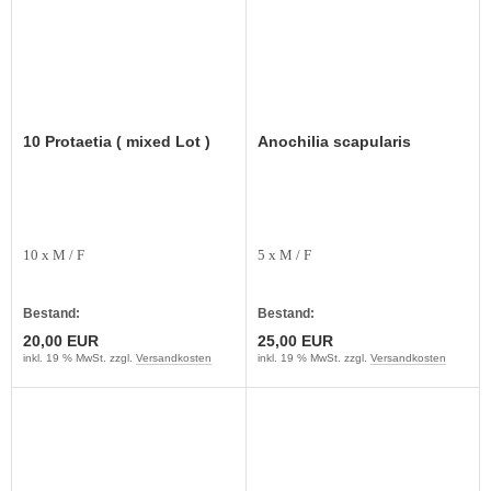
10 Protaetia ( mixed Lot )
Anochilia scapularis
10 x M / F
5 x M / F
Bestand:
Bestand:
20,00 EUR
25,00 EUR
inkl. 19 % MwSt. zzgl.
Versandkosten
inkl. 19 % MwSt. zzgl.
Versandkosten