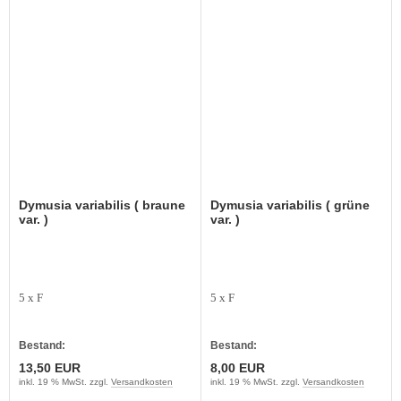
Dymusia variabilis ( braune
Dymusia variabilis ( grüne
var. )
var. )
5 x F
5 x F
Bestand:
Bestand:
13,50 EUR
8,00 EUR
inkl. 19 % MwSt. zzgl.
Versandkosten
inkl. 19 % MwSt. zzgl.
Versandkosten