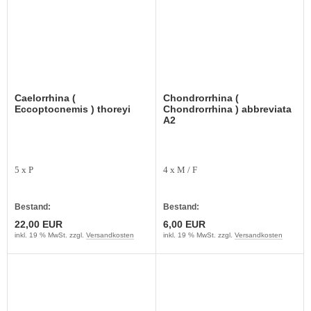
Caelorrhina (
Chondrorrhina (
Eccoptocnemis ) thoreyi
Chondrorrhina ) abbreviata
A2
5 x P
4 x M / F
Bestand:
Bestand:
22,00 EUR
6,00 EUR
inkl. 19 % MwSt. zzgl.
Versandkosten
inkl. 19 % MwSt. zzgl.
Versandkosten