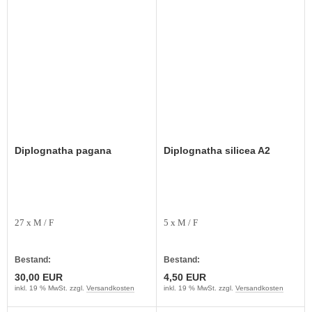
Diplognatha pagana
Diplognatha silicea A2
27 x M / F
5 x M / F
Bestand:
Bestand:
30,00 EUR
4,50 EUR
inkl. 19 % MwSt. zzgl.
Versandkosten
inkl. 19 % MwSt. zzgl.
Versandkosten