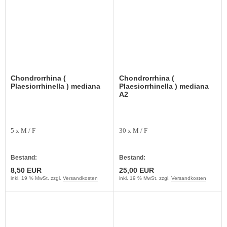
Chondrorrhina (
Chondrorrhina (
Plaesiorrhinella ) mediana
Plaesiorrhinella ) mediana
A2
5 x M / F
30 x M / F
Bestand:
Bestand:
8,50 EUR
25,00 EUR
inkl. 19 % MwSt. zzgl.
Versandkosten
inkl. 19 % MwSt. zzgl.
Versandkosten