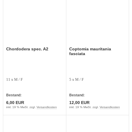
Chordodera spec. A2
Coptomia mauritania
fasciata
11 x M / F
5 x M / F
Bestand:
Bestand:
6,00 EUR
12,00 EUR
inkl. 19 % MwSt. zzgl.
Versandkosten
inkl. 19 % MwSt. zzgl.
Versandkosten