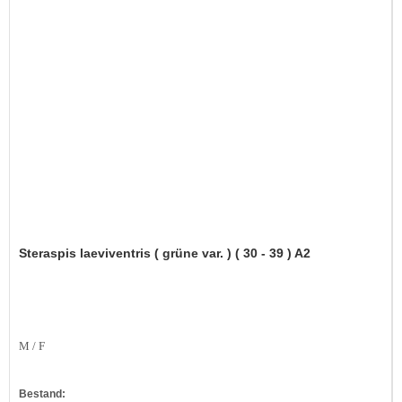
Steraspis laeviventris ( grüne var. ) ( 30 - 39 ) A2
M / F
Bestand: