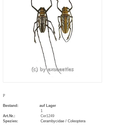
P
Bestand:
auf Lager
1
Art.Nr.:
Cer1249
Spezies:
Cerambycidae / Coleoptera