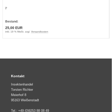
P
Bestand:
25,00 EUR
inkl. 19 % MwSt. zzgl.
Versandkosten
Kontakt
Insektenhandel
Torsten Richter
Meierhof 8
95163 Weißenstadt
Tel.: +49 (0)9253 88 08 49