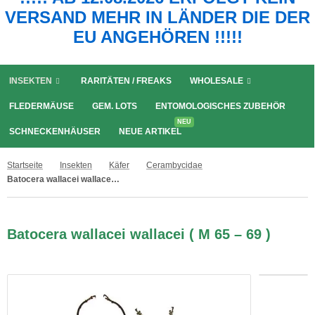
VERSAND MEHR IN LÄNDER DIE DER
EU ANGEHÖREN !!!!!
INSEKTEN
RARITÄTEN / FREAKS
WHOLESALE
FLEDERMÄUSE
GEM. LOTS
ENTOMOLOGISCHES ZUBEHÖR
NEU
SCHNECKENHÄUSER
NEUE ARTIKEL
Startseite
Insekten
Käfer
Cerambycidae
Batocera wallacei wallacei ( M 65 – 69 )
Batocera wallacei wallacei ( M 65 – 69 )