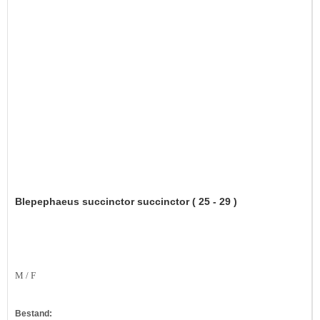
Blepephaeus succinctor succinctor ( 25 - 29 )
M / F
Bestand: