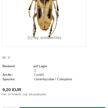
M / F
Bestand:
auf Lager
2
Art.Nr.:
Cer965
Spezies:
Cerambycidae / Coleoptera
9,20 EUR
inkl. 19 % MwSt. zzgl.
Versandkosten