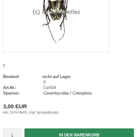
F
Bestand:
nicht auf Lager
0
Art.Nr.:
Cer504
Spezies:
Cerambycidae / Coleoptera
3,00 EUR
inkl. 19 % MwSt. zzgl.
Versandkosten
IN DEN WARENKORB