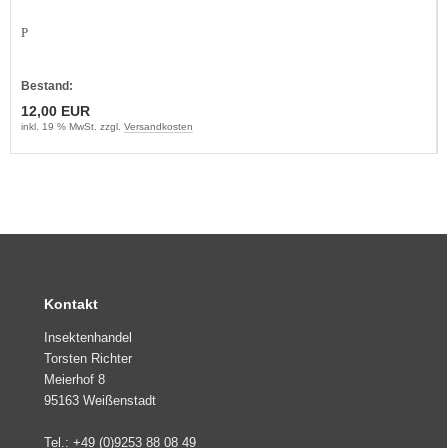
P
Bestand:
12,00 EUR
inkl. 19 % MwSt. zzgl.
Versandkosten
Kontakt
Insektenhandel
Torsten Richter
Meierhof 8
95163 Weißenstadt
Tel.: +49 (0)9253 88 08 49