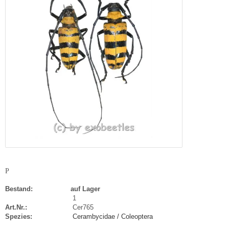
P
Bestand:
auf Lager
1
Art.Nr.:
Cer765
Spezies:
Cerambycidae / Coleoptera