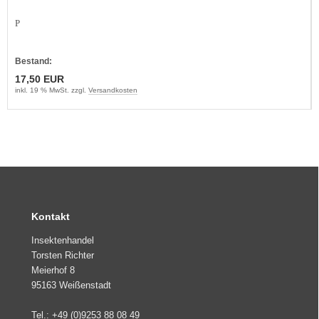
P
Bestand:
17,50 EUR
inkl. 19 % MwSt. zzgl.
Versandkosten
Kontakt
Insektenhandel
Torsten Richter
Meierhof 8
95163 Weißenstadt
Tel.: +49 (0)9253 88 08 49