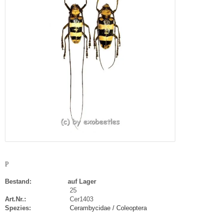
P
Bestand:
auf Lager
25
Art.Nr.:
Cer1403
Spezies:
Cerambycidae / Coleoptera