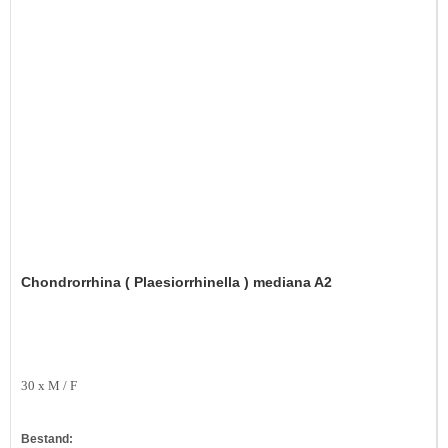
Chondrorrhina ( Plaesiorrhinella ) mediana A2
30 x M / F
Bestand: