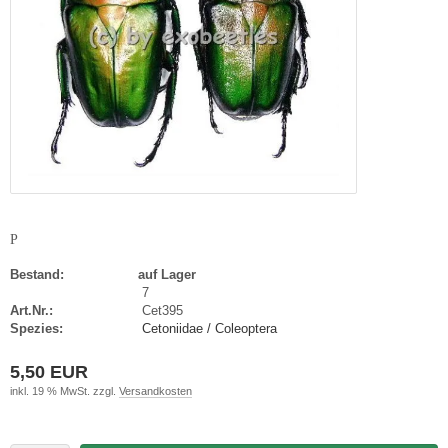
P
Bestand:
auf Lager
7
Art.Nr.:
Cet395
Spezies:
Cetoniidae / Coleoptera
5,50 EUR
inkl. 19 % MwSt. zzgl.
Versandkosten