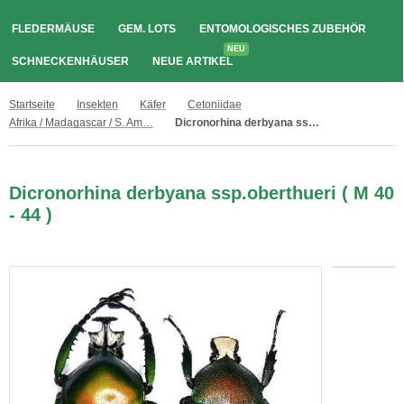
FLEDERMÄUSE
GEM. LOTS
ENTOMOLOGISCHES ZUBEHÖR
NEU
SCHNECKENHÄUSER
NEUE ARTIKEL
Startseite
Insekten
Käfer
Cetoniidae
Afrika / Madagascar / S. Amerika
Dicronorhina derbyana ssp.oberthueri ( M 40 - 44 )
Dicronorhina derbyana ssp.oberthueri ( M 40
- 44 )