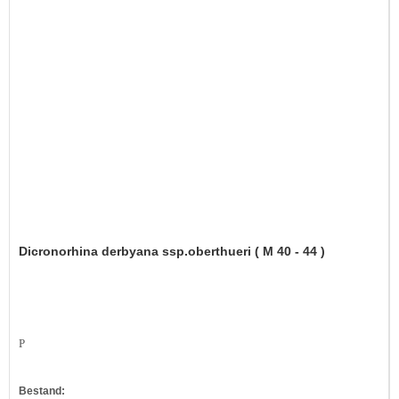
Dicronorhina derbyana ssp.oberthueri ( M 40 - 44 )
P
Bestand: