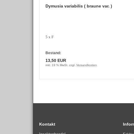
Dymusia variabilis ( braune var. )
5 x F
Bestand:
13,50 EUR
inkl. 19 % MwSt. zzgl.
Versandkosten
Kontakt
Info