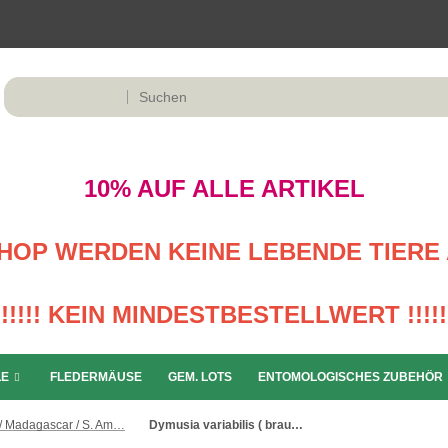
10% AUF ALLE ARTIKEL
M SHOP WERDEN KEINE LEBENDE TIERE 
!!!!! KEIN MINDESTBESTELLWERT !!!!!
LE
FLEDERMÄUSE
GEM. LOTS
ENTOMOLOGISCHES ZUBEHÖR
Afrika / Madagascar / S. Amerika
Dymusia variabilis ( braune var. )