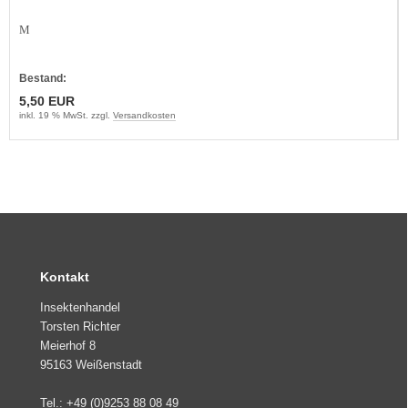
M
Bestand:
5,50 EUR
inkl. 19 % MwSt. zzgl.
Versandkosten
Kontakt
Insektenhandel
Torsten Richter
Meierhof 8
95163 Weißenstadt
Tel.: +49 (0)9253 88 08 49