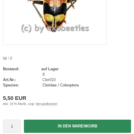
M / F
Bestand:
auf Lager
8
Art.Nr.:
Cler010
Spezies:
Cleridae / Coleoptera
5,50 EUR
inkl. 19 % MwSt. zzgl.
Versandkosten
IN DEN WARENKORB