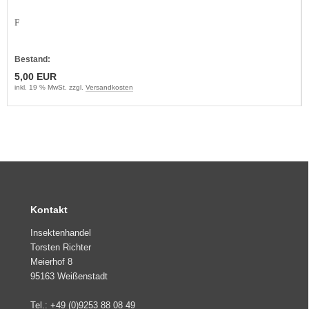
F
Bestand:
5,00 EUR
inkl. 19 % MwSt. zzgl.
Versandkosten
Kontakt
Insektenhandel
Torsten Richter
Meierhof 8
95163 Weißenstadt
Tel.: +49 (0)9253 88 08 49