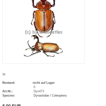
M
Bestand:
nicht auf Lager
0
Art.Nr.:
Dyn473
Spezies:
Dynastidae / Coleoptera
8,00 EUR