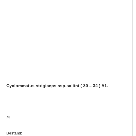
Cyclommatus strigiceps ssp.saltini ( 30 – 34 ) A1-
M
Bestand: