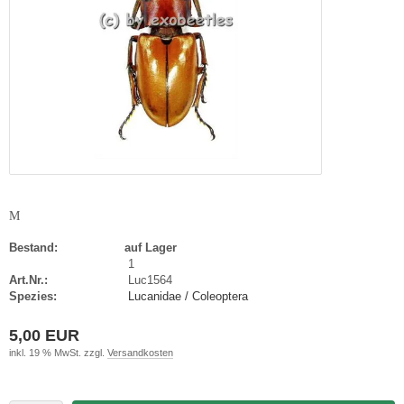
M
Bestand:
auf Lager
1
Art.Nr.:
Luc1564
Spezies:
Lucanidae / Coleoptera
5,00 EUR
inkl. 19 % MwSt. zzgl.
Versandkosten