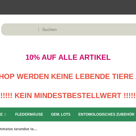
10% AUF ALLE ARTIKEL
M SHOP WERDEN KEINE LEBENDE TIERE 
!!!!! KEIN MINDESTBESTELLWERT !!!!!
LE
FLEDERMÄUSE
GEM. LOTS
ENTOMOLOGISCHES ZUBEHÖR
Cyclommatus tarandus tarandus ( 35 – 39 )