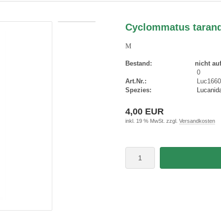
Cyclommatus tarandu
M
Bestand:
nicht au
0
Art.Nr.:
Luc166
Spezies:
Lucanida
4,00 EUR
inkl. 19 % MwSt. zzgl.
Versandkosten