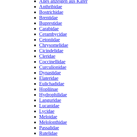
Alles anzeigen aus Käfer
Anthribidae
Bostrichidae
Brentidae
Buprestidae
Carabidae
Cerambycidae
Cetoniidae
Chrysomelidae
Cicindelidae
Cleridae
Coccinellidae
Curculionidae
Dynastidae
Elateridae
Eulichadidae
Hopliinae
Hydrophilidae
Languridae
Lucanidae
Lycidae
Meloidae
Melolonthidae
Passalidae
Rutelidae