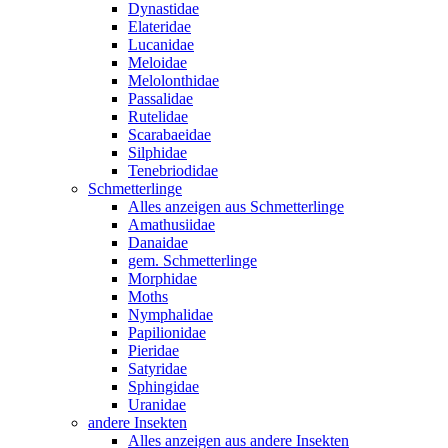
Dynastidae
Elateridae
Lucanidae
Meloidae
Melolonthidae
Passalidae
Rutelidae
Scarabaeidae
Silphidae
Tenebriodidae
Schmetterlinge
Alles anzeigen aus Schmetterlinge
Amathusiidae
Danaidae
gem. Schmetterlinge
Morphidae
Moths
Nymphalidae
Papilionidae
Pieridae
Satyridae
Sphingidae
Uranidae
andere Insekten
Alles anzeigen aus andere Insekten