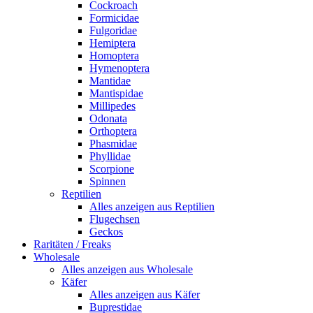
Cockroach
Formicidae
Fulgoridae
Hemiptera
Homoptera
Hymenoptera
Mantidae
Mantispidae
Millipedes
Odonata
Orthoptera
Phasmidae
Phyllidae
Scorpione
Spinnen
Reptilien
Alles anzeigen aus Reptilien
Flugechsen
Geckos
Raritäten / Freaks
Wholesale
Alles anzeigen aus Wholesale
Käfer
Alles anzeigen aus Käfer
Buprestidae