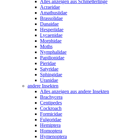
Alles anzeigen aus Schmetterlinge
Acraeidae
Amathusiidae
Brassolidae
Danaidae
Hesperiidae
Lycaenidae
Morphidae
Moths
Nymphalidae
Papilionidae
Pieridae
Satyridae
Sphingidae
Uranidae
andere Insekten
Alles anzeigen aus andere Insekten
Brachycera
Centipedes
Cockroach
Formicidae
Fulgoridae
Hemiptera
Homoptera
Hymenoptera