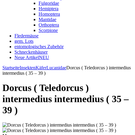
Fulgoridae
Hemiptera
Homoptera
Mantidae
Orthoptera
Scorpione
Fledermäuse
gem. Lots
entomologisches Zubehör
Schneckenhäuser
Neue Artikel
NEU
Startseite
Insekten
Käfer
Lucanidae
Dorcus ( Teledorcus ) intermedius
intermedius ( 35 – 39 )
Dorcus ( Teledorcus )
intermedius intermedius ( 35 –
39 )