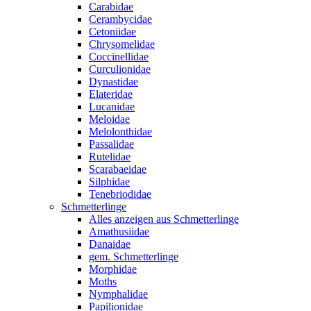
Carabidae
Cerambycidae
Cetoniidae
Chrysomelidae
Coccinellidae
Curculionidae
Dynastidae
Elateridae
Lucanidae
Meloidae
Melolonthidae
Passalidae
Rutelidae
Scarabaeidae
Silphidae
Tenebriodidae
Schmetterlinge
Alles anzeigen aus Schmetterlinge
Amathusiidae
Danaidae
gem. Schmetterlinge
Morphidae
Moths
Nymphalidae
Papilionidae