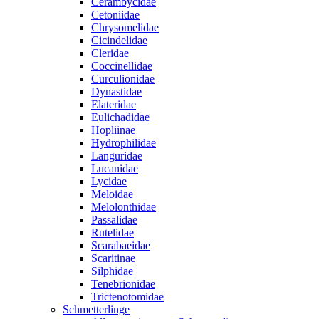
Cerambycidae
Cetoniidae
Chrysomelidae
Cicindelidae
Cleridae
Coccinellidae
Curculionidae
Dynastidae
Elateridae
Eulichadidae
Hopliinae
Hydrophilidae
Languridae
Lucanidae
Lycidae
Meloidae
Melolonthidae
Passalidae
Rutelidae
Scarabaeidae
Scaritinae
Silphidae
Tenebrionidae
Trictenotomidae
Schmetterlinge