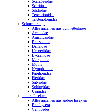
Scarabaeidae
Scaritinae
Silphidae
Tenebrionidae
Trictenotomidae
Schmetterlinge
Alles anzeigen aus Schmetterlinge
Acraeidae
Amathusiidae
Brassolidae
Danaidae
Hesperiidae
Lycaenidae
Morphidae
Moths
Nymphalidae
Papilionidae
Pieridae
Satyridae
Sphingidae
Uranidae
andere Insekten
Alles anzeigen aus andere Insekten
Brachycera
Centipedes