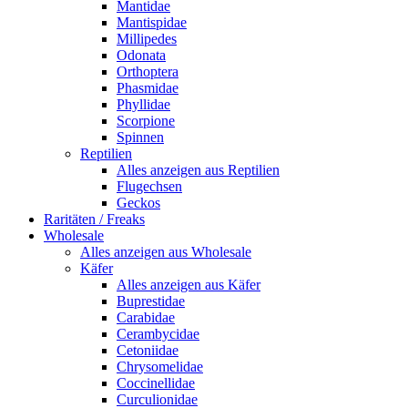
Mantidae
Mantispidae
Millipedes
Odonata
Orthoptera
Phasmidae
Phyllidae
Scorpione
Spinnen
Reptilien
Alles anzeigen aus Reptilien
Flugechsen
Geckos
Raritäten / Freaks
Wholesale
Alles anzeigen aus Wholesale
Käfer
Alles anzeigen aus Käfer
Buprestidae
Carabidae
Cerambycidae
Cetoniidae
Chrysomelidae
Coccinellidae
Curculionidae