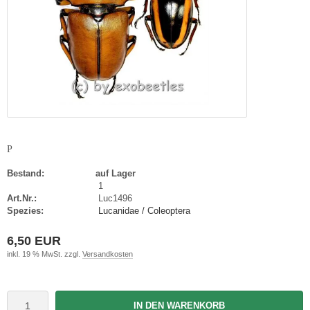
P
Bestand:
auf Lager
1
Art.Nr.:
Luc1496
Spezies:
Lucanidae / Coleoptera
6,50 EUR
inkl. 19 % MwSt. zzgl.
Versandkosten
IN DEN WARENKORB