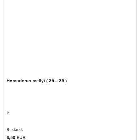
Homoderus mellyi ( 35 – 39 )
P
Bestand:
6,50 EUR