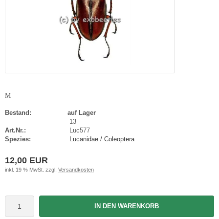
M
Bestand:
auf Lager
13
Art.Nr.:
Luc577
Spezies:
Lucanidae / Coleoptera
12,00 EUR
inkl. 19 % MwSt. zzgl.
Versandkosten
IN DEN WARENKORB