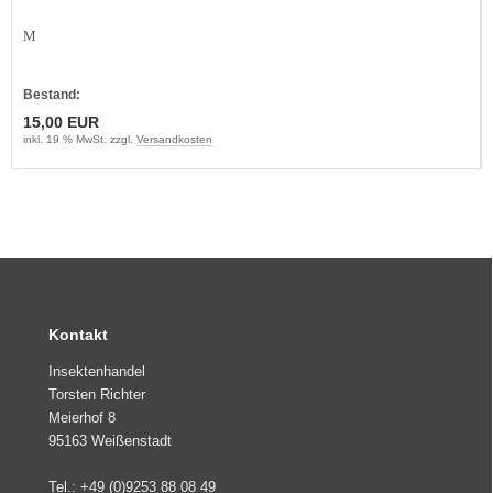
M
Bestand:
15,00 EUR
inkl. 19 % MwSt. zzgl.
Versandkosten
Kontakt
Insektenhandel
Torsten Richter
Meierhof 8
95163 Weißenstadt
Tel.: +49 (0)9253 88 08 49