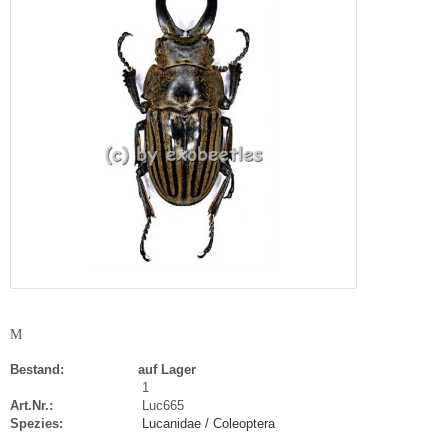
M
Bestand:
auf Lager
1
Art.Nr.:
Luc665
Spezies:
Lucanidae / Coleoptera