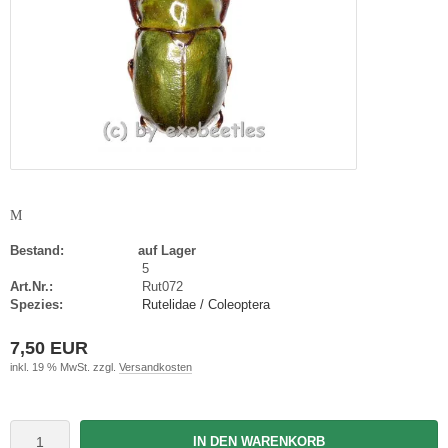
M
Bestand:
auf Lager
5
Art.Nr.:
Rut072
Spezies:
Rutelidae / Coleoptera
7,50 EUR
inkl. 19 % MwSt. zzgl.
Versandkosten
IN DEN WARENKORB