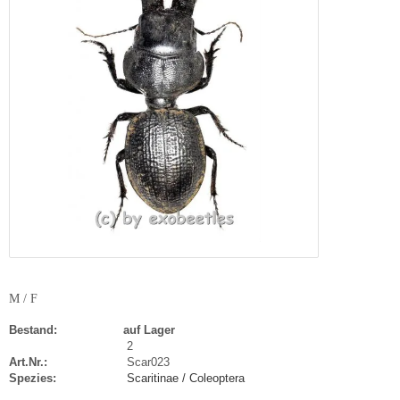
M / F
Bestand:
auf Lager
2
Art.Nr.:
Scar023
Spezies:
Scaritinae / Coleoptera