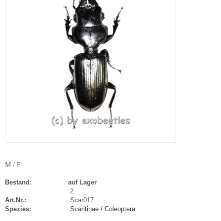
M / F
Bestand:
auf Lager
2
Art.Nr.:
Scar017
Spezies:
Scaritinae / Coleoptera