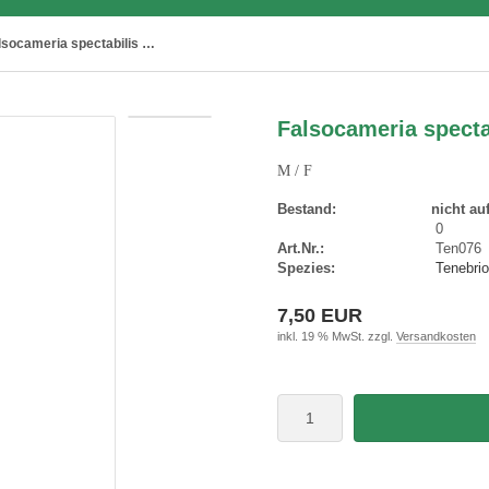
Falsocameria spectabilis ( 25 – 29 )
Falsocameria spectab
M / F
Bestand:
nicht au
0
Art.Nr.:
Ten076
Spezies:
Tenebrio
7,50 EUR
inkl. 19 % MwSt. zzgl.
Versandkosten