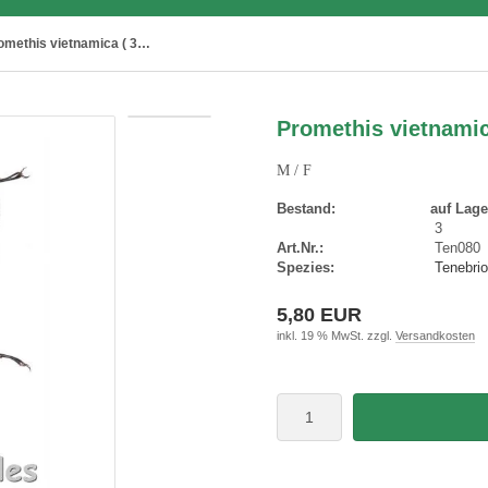
Promethis vietnamica ( 30 – 34 )
Promethis vietnamica
M / F
Bestand:
auf Lage
3
Art.Nr.:
Ten080
Spezies:
Tenebrio
5,80 EUR
inkl. 19 % MwSt. zzgl.
Versandkosten