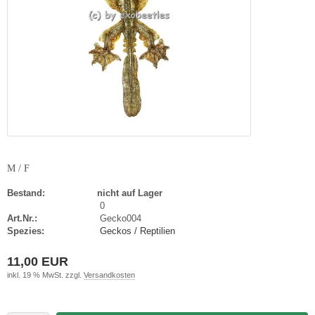
M / F
Bestand:
nicht auf Lager
0
Art.Nr.:
Gecko004
Spezies:
Geckos / Reptilien
11,00 EUR
inkl. 19 % MwSt. zzgl.
Versandkosten