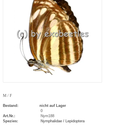
M / F
Bestand:
nicht auf Lager
0
Art.Nr.:
Nym188
Spezies:
Nymphalidae / Lepidoptera