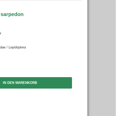
 sarpedon
r
idae / Lepidoptera
IN DEN WARENKORB