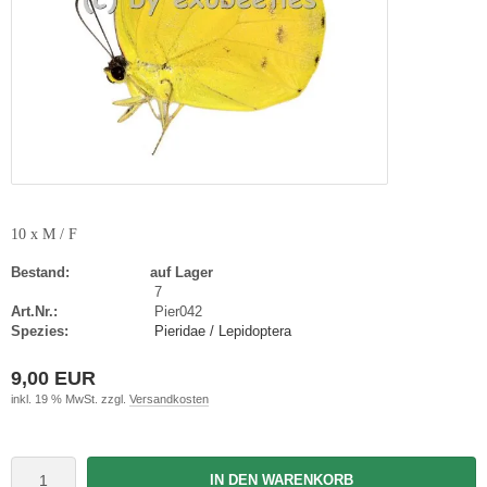
10 x M / F
Bestand:
auf Lager
7
Art.Nr.:
Pier042
Spezies:
Pieridae / Lepidoptera
9,00 EUR
inkl. 19 % MwSt. zzgl.
Versandkosten
IN DEN WARENKORB