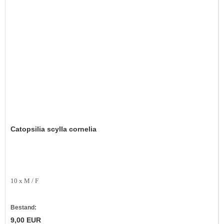
Catopsilia scylla cornelia
10 x M / F
Bestand:
9,00 EUR