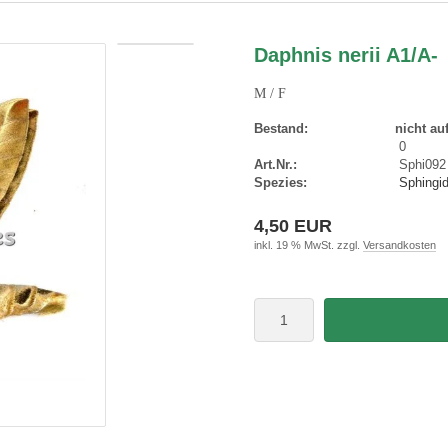
Daphnis nerii A1/A-
M / F
Bestand:
nicht au
0
Art.Nr.:
Sphi092
Spezies:
Sphingid
4,50 EUR
inkl. 19 % MwSt. zzgl.
Versandkosten