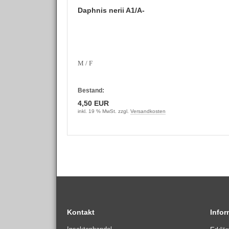
Daphnis nerii A1/A-
M / F
Bestand:
4,50 EUR
inkl. 19 % MwSt. zzgl.
Versandkosten
Kontakt
Info