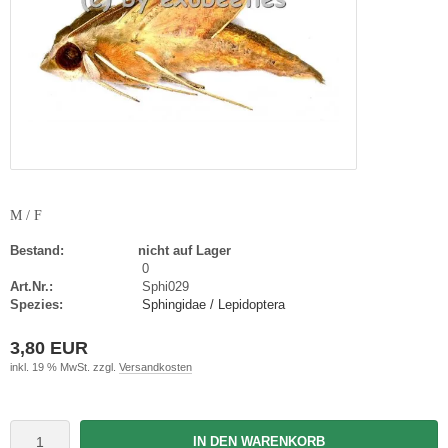
M / F
Bestand:
nicht auf Lager
0
Art.Nr.:
Sphi029
Spezies:
Sphingidae / Lepidoptera
3,80 EUR
inkl. 19 % MwSt. zzgl.
Versandkosten
IN DEN WARENKORB