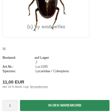
M
Bestand:
auf Lager
2
Art.Nr.:
Luc1595
Spezies:
Lucanidae / Coleoptera
11,00 EUR
inkl. 19 % MwSt. zzgl.
Versandkosten
IN DEN WARENKORB